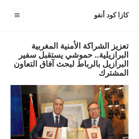
كازا كود أنفو
القائمة
والودجات
تعزيز الشراكة الأمنية المغربية
البرازيلية.. حموشي يستقبل سفير
البرازيل بالرباط لبحث آفاق التعاون
المشترك