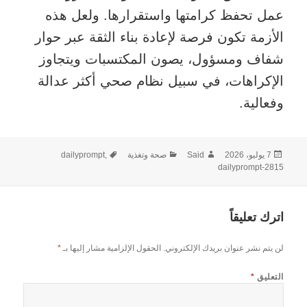
عمل تحفظ كرامتها واستقرارها. ولعل هذه
الأزمة تكون فرصة لإعادة بناء الثقة عبر حوار
شفاف ومسؤول، يصون المكتسبات ويتجاوز
الإكراهات، في سبيل نظام صحي أكثر عدالة
وفعالية.
نُشرت
الكاتب
التصنيفات
الوسوم
7 يوليو، 2026
Said
صحة وتغذية
,
dailyprompt
في
dailyprompt-2815
اترك تعليقاً
لن يتم نشر عنوان بريدك الإلكتروني.
الحقول الإلزامية مشار إليها بـ
*
التعليق
*