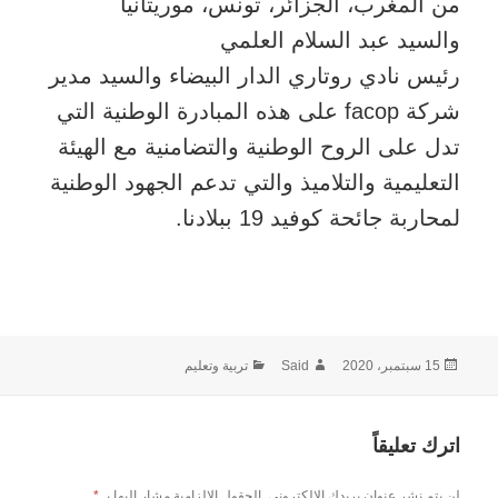
من المغرب، الجزائر، تونس، موريتانيا
والسيد عبد السلام العلمي
رئيس نادي روتاري الدار البيضاء والسيد مدير
شركة facop على هذه المبادرة الوطنية التي
تدل على الروح الوطنية والتضامنية مع الهيئة
التعليمية والتلاميذ والتي تدعم الجهود الوطنية
لمحاربة جائحة كوفيد 19 ببلادنا.
نُشرت
الكاتب
التصنيفات
15 سبتمبر، 2020
Said
تربية وتعليم
في
اترك تعليقاً
لن يتم نشر عنوان بريدك الإلكتروني.
الحقول الإلزامية مشار إليها بـ
*