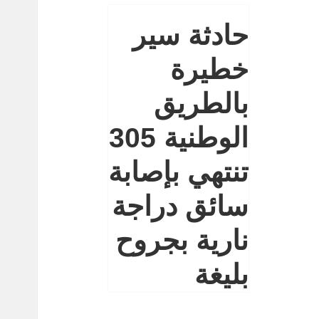
حادثة سير
خطيرة
بالطريق
الوطنية 305
تنتهي بإصابة
سائق دراجة
نارية بجروح
بليغة