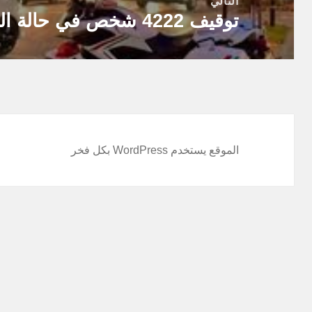
التالي
توقيف 4222 شخص في حالة الطوارئ الصحية
المقالة
التالية:
الموقع يستخدم WordPress بكل فخر