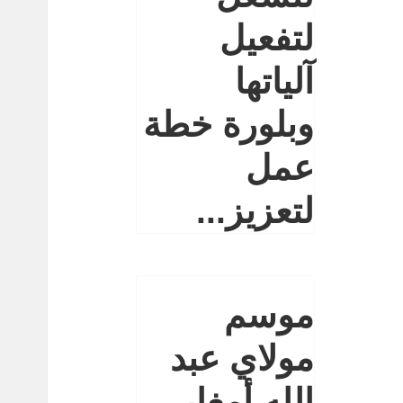
لتفعيل
آلياتها
وبلورة خطة
عمل
لتعزيز...
موسم
مولاي عبد
الله أمغار