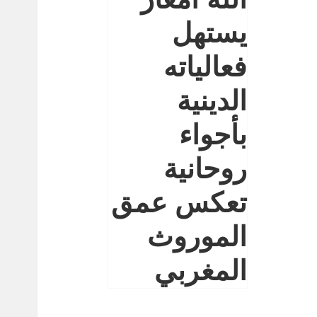
يستهل
فعالياته
الدينية
بأجواء
روحانية
تعكس عمق
الموروث
المغربي